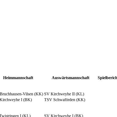
Heimmannschaft
Auswärtsmannschaft
Spielberic
Bruchhausen-Vilsen (KK)
SV Kirchweyhe II (KL)
Kirchweyhe I (BK)
TSV Schwaförden (KK)
Twistringen I (KL)
SV Kirchweyhe I (BK)