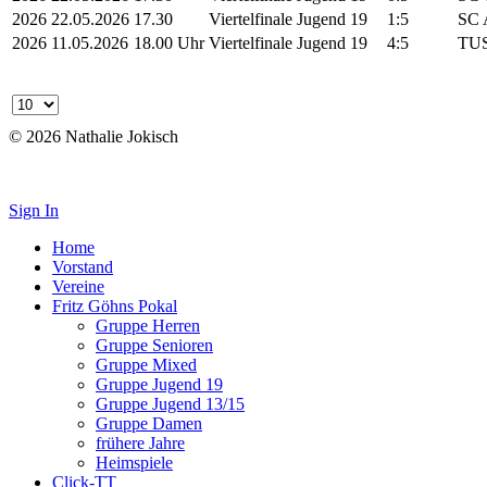
2026
22.05.2026
17.30
Viertelfinale
Jugend 19
1:5
SC 
2026
11.05.2026
18.00 Uhr
Viertelfinale
Jugend 19
4:5
TUS
© 2026 Nathalie Jokisch
Impressum
Sign In
Home
Vorstand
Vereine
Fritz Göhns Pokal
Gruppe Herren
Gruppe Senioren
Gruppe Mixed
Gruppe Jugend 19
Gruppe Jugend 13/15
Gruppe Damen
frühere Jahre
Heimspiele
Click-TT