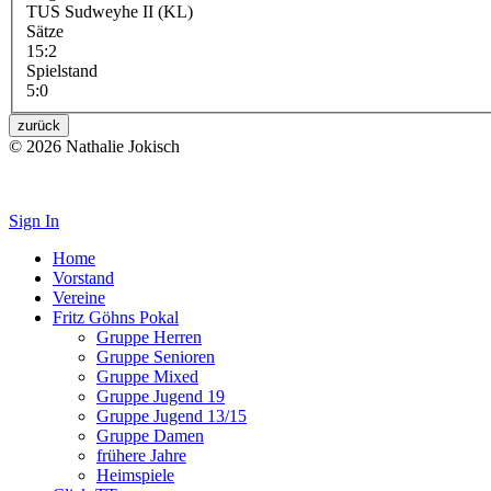
TUS Sudweyhe II (KL)
Sätze
15:2
Spielstand
5:0
zurück
© 2026 Nathalie Jokisch
Impressum
Sign In
Home
Vorstand
Vereine
Fritz Göhns Pokal
Gruppe Herren
Gruppe Senioren
Gruppe Mixed
Gruppe Jugend 19
Gruppe Jugend 13/15
Gruppe Damen
frühere Jahre
Heimspiele