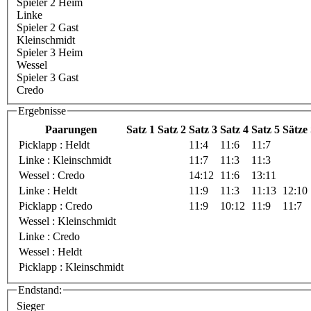
Spieler 2 Heim
Linke
Spieler 2 Gast
Kleinschmidt
Spieler 3 Heim
Wessel
Spieler 3 Gast
Credo
Ergebnisse
Paarungen
Satz 1
Satz 2
Satz 3
Satz 4
Satz 5
Sätze
Picklapp : Heldt
11:4
11:6
11:7
Linke : Kleinschmidt
11:7
11:3
11:3
Wessel : Credo
14:12
11:6
13:11
Linke : Heldt
11:9
11:3
11:13
12:10
Picklapp : Credo
11:9
10:12
11:9
11:7
Wessel : Kleinschmidt
Linke : Credo
Wessel : Heldt
Picklapp : Kleinschmidt
Endstand:
Sieger