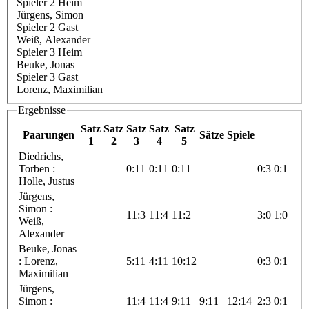
Spieler 2 Heim
Jürgens, Simon
Spieler 2 Gast
Weiß, Alexander
Spieler 3 Heim
Beuke, Jonas
Spieler 3 Gast
Lorenz, Maximilian
Ergebnisse
Satz
Satz
Satz
Satz
Satz
Paarungen
Sätze
Spiele
1
2
3
4
5
Diedrichs,
Torben :
0:11
0:11
0:11
0:3
0:1
Holle, Justus
Jürgens,
Simon :
11:3
11:4
11:2
3:0
1:0
Weiß,
Alexander
Beuke, Jonas
: Lorenz,
5:11
4:11
10:12
0:3
0:1
Maximilian
Jürgens,
Simon :
11:4
11:4
9:11
9:11
12:14
2:3
0:1