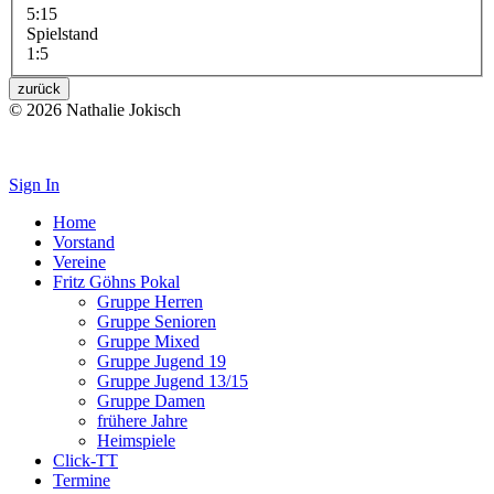
5:15
Spielstand
1:5
zurück
© 2026 Nathalie Jokisch
Impressum
Sign In
Home
Vorstand
Vereine
Fritz Göhns Pokal
Gruppe Herren
Gruppe Senioren
Gruppe Mixed
Gruppe Jugend 19
Gruppe Jugend 13/15
Gruppe Damen
frühere Jahre
Heimspiele
Click-TT
Termine