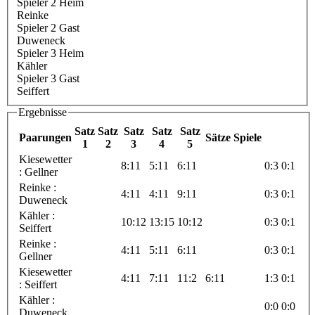
Spieler 2 Heim
Reinke
Spieler 2 Gast
Duweneck
Spieler 3 Heim
Kähler
Spieler 3 Gast
Seiffert
Ergebnisse
Satz
Satz
Satz
Satz
Satz
Paarungen
Sätze
Spiele
1
2
3
4
5
Kiesewetter
8:11
5:11
6:11
0:3
0:1
: Gellner
Reinke :
4:11
4:11
9:11
0:3
0:1
Duweneck
Kähler :
10:12
13:15
10:12
0:3
0:1
Seiffert
Reinke :
4:11
5:11
6:11
0:3
0:1
Gellner
Kiesewetter
4:11
7:11
11:2
6:11
1:3
0:1
: Seiffert
Kähler :
0:0
0:0
Duweneck