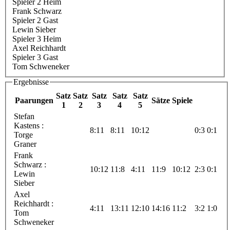
Spieler 2 Heim
Frank Schwarz
Spieler 2 Gast
Lewin Sieber
Spieler 3 Heim
Axel Reichhardt
Spieler 3 Gast
Tom Schweneker
Ergebnisse
Satz
Satz
Satz
Satz
Satz
Paarungen
Sätze
Spiele
1
2
3
4
5
Stefan
Kastens :
8:11
8:11
10:12
0:3
0:1
Torge
Graner
Frank
Schwarz :
10:12
11:8
4:11
11:9
10:12
2:3
0:1
Lewin
Sieber
Axel
Reichhardt :
4:11
13:11
12:10
14:16
11:2
3:2
1:0
Tom
Schweneker