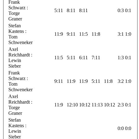
Frank
Schwarz :
5:11
8:11
8:11
0:3
0:1
Torge
Graner
Stefan
Kastens :
11:9
9:11
11:5
11:8
3:1
1:0
Tom
Schweneker
Axel
Reichhardt :
11:5
5:11
6:11
7:11
1:3
0:1
Lewin
Sieber
Frank
Schwarz :
9:11
11:9
11:9
5:11
11:8
3:2
1:0
Tom
Schweneker
Axel
Reichhardt :
11:9
12:10
10:12
11:13
10:12
2:3
0:1
Torge
Graner
Stefan
Kastens :
0:0
0:0
Lewin
Sieber