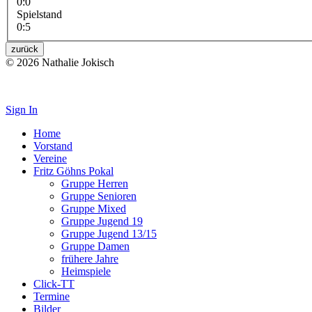
0:0
Spielstand
0:5
zurück
© 2026 Nathalie Jokisch
Impressum
Sign In
Home
Vorstand
Vereine
Fritz Göhns Pokal
Gruppe Herren
Gruppe Senioren
Gruppe Mixed
Gruppe Jugend 19
Gruppe Jugend 13/15
Gruppe Damen
frühere Jahre
Heimspiele
Click-TT
Termine
Bilder