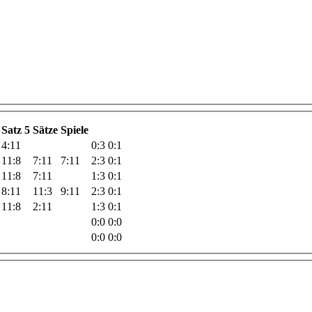
Satz 5
Sätze
Spiele
4:11
0:3
0:1
11:8
7:11
7:11
2:3
0:1
11:8
7:11
1:3
0:1
8:11
11:3
9:11
2:3
0:1
11:8
2:11
1:3
0:1
0:0
0:0
0:0
0:0