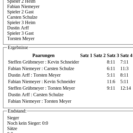
Spieler 2 Heim
Fabian Niemeyer
Spieler 2 Gast
Carsten Schulze
Spieler 3 Heim
Dustin Arff
Spieler 3 Gast
Torsten Meyer
Ergebnisse
Paarungen
Satz 1
Satz 2
Satz 3
Satz 4
Steffen Grübmeyer : Kevin Schneider
8:11
7:11
Fabian Niemeyer : Carsten Schulze
6:11
11:3
Dustin Arff : Torsten Meyer
5:11
8:11
Fabian Niemeyer : Kevin Schneider
11:6
5:11
Steffen Grübmeyer : Torsten Meyer
9:11
12:14
Dustin Arff : Carsten Schulze
Fabian Niemeyer : Torsten Meyer
Endstand:
Sieger
Noch kein Sieger: 0:0
Sätze