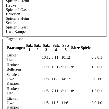
Spieler 2 Heim
Heuke
Spieler 2 Gast
Bellersen
Spieler 3 Heim
Schale
Spieler 3 Gast
Uwe Kamper
Ergebnisse
Satz
Satz
Satz
Satz
Satz
Paarungen
Sätze
Spiele
1
2
3
4
5
Lücke :
10:12
8:11
10:12
0:3
0:1
Tran
Heuke :
11:9
10:12
9:11
9:11
1:3
0:1
Bellersen
Schale :
Uwe
11:8
11:8
14:12
3:0
1:0
Kamper
Heuke :
11:5
7:11
8:11
8:11
1:3
0:1
Tran
Lücke :
Uwe
11:5
11:5
11:6
3:0
1:0
Kamper